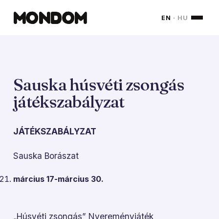
MONDOM
EN
·
HU
Sauska húsvéti zsongás
játékszabályzat
JÁTÉKSZABÁLYZAT
Sauska Borászat
március 17-március 30.
„Húsvéti zsongás” Nyereményjáték